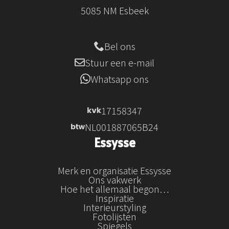
5085 NM Esbeek
Bel ons
Stuur een e-mail
Whatsapp ons
17158347
NL001887065B24
Essysse
Merk en organisatie Essysse
Ons vakwerk
Hoe het allemaal begon…
Inspiratie
Interieurstyling
Fotolijsten
Spiegels