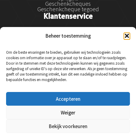
Geschenkcheques
Geschenkcheque tegoed
Klantenservice
Klantenservice
Beheer toestemming
Betalen
Verzenden
Retourneren en klachtenregeling
Om de beste ervaringen te bieden, gebruiken wij technologieën zoals
Service & garantie
cookies om informatie over je apparaat op te slaan en/of te raadplegen.
Veelgestelde vragen
Door in te stemmen met deze technologieën kunnen wij gegevens zoals
Contact
surfgedrag of unieke ID's op deze site verwerken. Als je geen toestemming
Social Media
geeft of uw toestemming intrekt, kan dit een nadelige invloed hebben op
bepaalde functies en mogelijkheden.
Instagram
Accepteren
Facebook
LinkedIn
Weiger
Bekijk voorkeuren
© 2024 Essysse - Alle rechten voorbehouden.