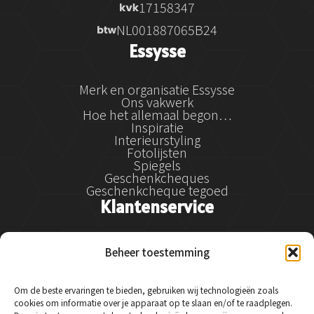
17158347
NL001887065B24
Essysse
Merk en organisatie Essysse
Ons vakwerk
Hoe het allemaal begon…
Inspiratie
Interieurstyling
Fotolijsten
Spiegels
Geschenkcheques
Geschenkcheque tegoed
Klantenservice
Klantenservice
Beheer toestemming
Betalen
Verzenden
Retourneren en klachtenregeling
Om de beste ervaringen te bieden, gebruiken wij technologieën zoals
Service & garantie
cookies om informatie over je apparaat op te slaan en/of te raadplegen.
Veelgestelde vragen