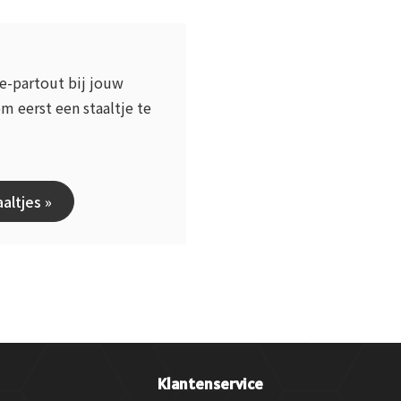
se-partout bij jouw
m eerst een staaltje te
altjes »
Klantenservice