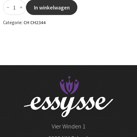
CH2344
-
In winkelwagen
071
aantal
Categorie:
CH CH2344
Vier Winden 1