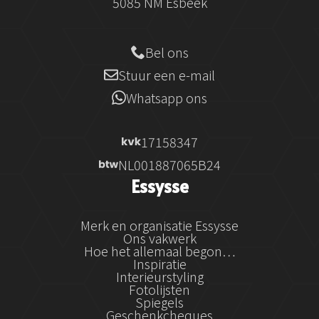
5085 NM Esbeek
Bel ons
Stuur een e-mail
Whatsapp ons
17158347
NL001887065B24
Essysse
Merk en organisatie Essysse
Ons vakwerk
Hoe het allemaal begon…
Inspiratie
Interieurstyling
Fotolijsten
Spiegels
Geschenkcheques