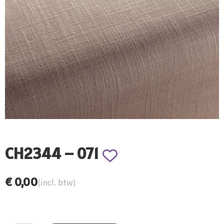
CH2344 – 071
€
0,00
(incl. btw)