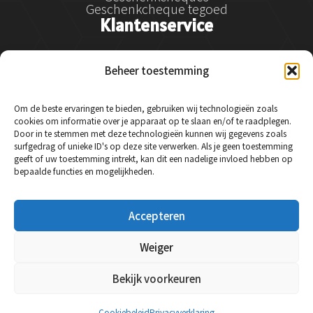
Geschenkcheque tegoed
Klantenservice
Klantenservice
Beheer toestemming
Betalen
Verzenden
Retourneren en klachtenregeling
Om de beste ervaringen te bieden, gebruiken wij technologieën zoals
Service & garantie
cookies om informatie over je apparaat op te slaan en/of te raadplegen.
Veelgestelde vragen
Door in te stemmen met deze technologieën kunnen wij gegevens zoals
Contact
surfgedrag of unieke ID's op deze site verwerken. Als je geen toestemming
Social Media
geeft of uw toestemming intrekt, kan dit een nadelige invloed hebben op
bepaalde functies en mogelijkheden.
Instagram
Accepteren
Facebook
LinkedIn
Weiger
Bekijk voorkeuren
© 2024 Essysse - Alle rechten voorbehouden.
Cookiebeleid
Privacyverklaring