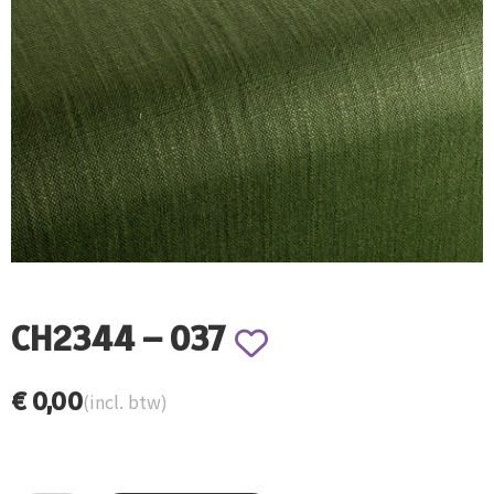
CH2344 – 037
€
0,00
(incl. btw)