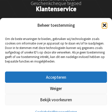
Geschenkcheque tegoed
Klantenservice
Klantenservice
Beheer toestemming
Betalen
Verzenden
Retourneren en klachtenregeling
Om de beste ervaringen te bieden, gebruiken wij technologieën zoals
Service & garantie
cookies om informatie over je apparaat op te slaan en/of te raadplegen.
Veelgestelde vragen
Door in te stemmen met deze technologieën kunnen wij gegevens zoals
Contact
surfgedrag of unieke ID's op deze site verwerken. Als je geen toestemming
Social Media
geeft of uw toestemming intrekt, kan dit een nadelige invloed hebben op
bepaalde functies en mogelijkheden.
Instagram
Accepteren
Facebook
LinkedIn
Weiger
Bekijk voorkeuren
© 2024 Essysse - Alle rechten voorbehouden.
Cookiebeleid
Privacyverklaring