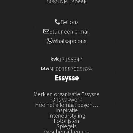
5085 NM Esbeek
Bel ons
Stuur een e-mail
Whatsapp ons
17158347
NL001887065B24
Essysse
Merk en organisatie Essysse
Ons vakwerk
Hoe het allemaal begon…
Inspiratie
Interieurstyling
Fotolijsten
Spiegels
Geschenkcheques