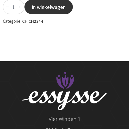
CH2344
-
In winkelwagen
037
aantal
Categorie:
CH CH2344
Vier Winden 1