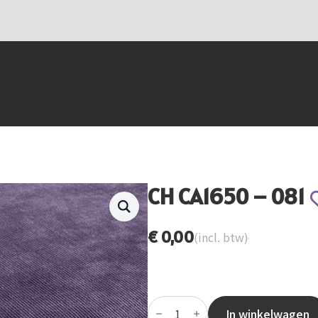
CH CA1650 – 081
€
0,00
(incl. btw)
CH
CA1650
In winkelwagen