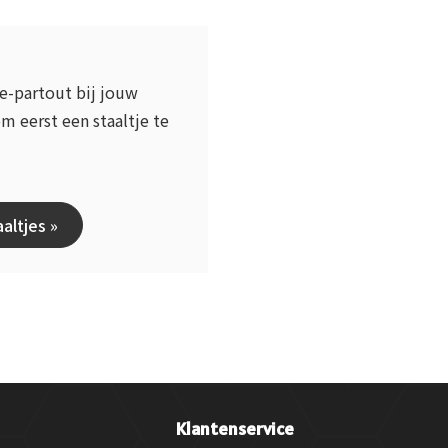
se-partout bij jouw
m eerst een staaltje te
altjes »
Klantenservice