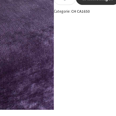
-
081
aantal
Categorie:
CH CA1650