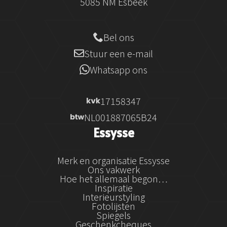
5085 NM Esbeek
Bel ons
Stuur een e-mail
Whatsapp ons
17158347
NL001887065B24
Essysse
Merk en organisatie Essysse
Ons vakwerk
Hoe het allemaal begon…
Inspiratie
Interieurstyling
Fotolijsten
Spiegels
Geschenkcheques