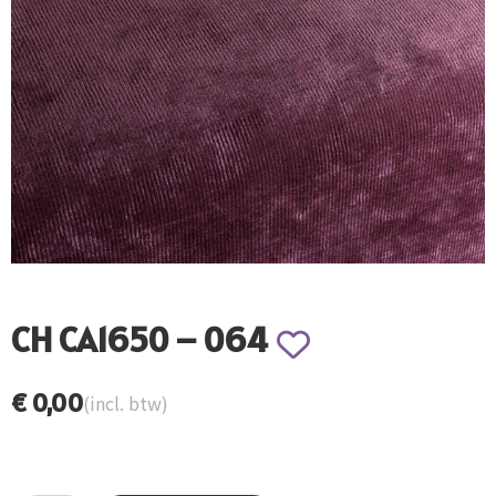
CH CA1650 – 064
€
0,00
(incl. btw)