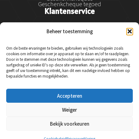
Geschenkcheque tegoed
Klantenservice
Klantenservice
Beheer toestemming
Betalen
Verzenden
Retourneren en klachtenregeling
Om de beste ervaringen te bieden, gebruiken wij technologieën zoals
Service & garantie
cookies om informatie over je apparaat op te slaan en/of te raadplegen.
Veelgestelde vragen
Door in te stemmen met deze technologieën kunnen wij gegevens zoals
Contact
surfgedrag of unieke ID's op deze site verwerken. Als je geen toestemming
Social Media
geeft of uw toestemming intrekt, kan dit een nadelige invloed hebben op
bepaalde functies en mogelijkheden.
Instagram
Accepteren
Facebook
LinkedIn
Weiger
Bekijk voorkeuren
© 2024 Essysse - Alle rechten voorbehouden.
Cookiebeleid
Privacyverklaring