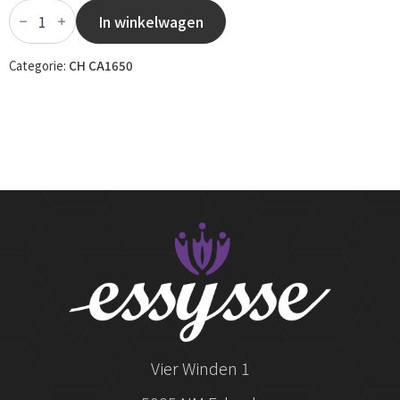
CH
CA1650
In winkelwagen
-
064
aantal
Categorie:
CH CA1650
Vier Winden 1