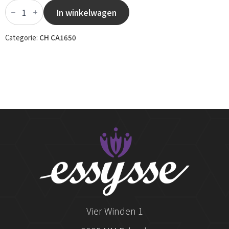
CH
CA1650
In winkelwagen
-
052
aantal
Categorie:
CH CA1650
Vier Winden 1