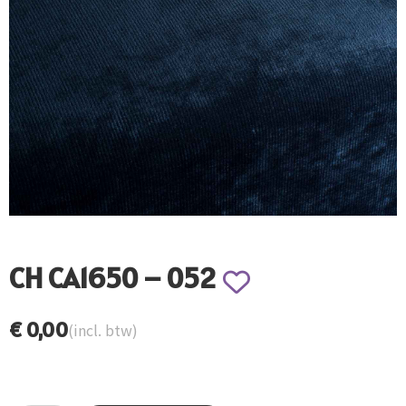
CH CA1650 – 052
€
0,00
(incl. btw)