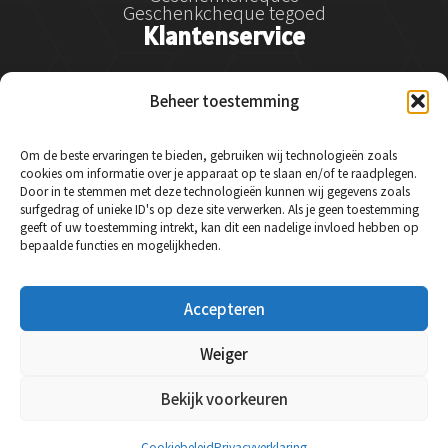
Geschenkcheque tegoed
Klantenservice
Klantenservice
Beheer toestemming
Betalen
Verzenden
Retourneren en klachtenregeling
Om de beste ervaringen te bieden, gebruiken wij technologieën zoals
Service & garantie
cookies om informatie over je apparaat op te slaan en/of te raadplegen.
Veelgestelde vragen
Door in te stemmen met deze technologieën kunnen wij gegevens zoals
Contact
surfgedrag of unieke ID's op deze site verwerken. Als je geen toestemming
Social Media
geeft of uw toestemming intrekt, kan dit een nadelige invloed hebben op
bepaalde functies en mogelijkheden.
Instagram
Accepteren
Facebook
LinkedIn
Weiger
Bekijk voorkeuren
© 2024 Essysse - Alle rechten voorbehouden.
Cookiebeleid
Privacyverklaring