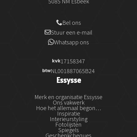
5085 NM Esbeek
Bel ons
Stuur een e-mail
Whatsapp ons
17158347
NL001887065B24
Essysse
Merk en organisatie Essysse
Ons vakwerk
Hoe het allemaal begon…
Inspiratie
Interieurstyling
Fotolijsten
Spiegels
Geschenkcheques