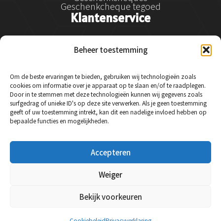
Geschenkcheque tegoed
Klantenservice
Klantenservice
Beheer toestemming
Betalen
Verzenden
Retourneren en klachtenregeling
Om de beste ervaringen te bieden, gebruiken wij technologieën zoals
Service & garantie
cookies om informatie over je apparaat op te slaan en/of te raadplegen.
Veelgestelde vragen
Door in te stemmen met deze technologieën kunnen wij gegevens zoals
Contact
surfgedrag of unieke ID's op deze site verwerken. Als je geen toestemming
Social Media
geeft of uw toestemming intrekt, kan dit een nadelige invloed hebben op
bepaalde functies en mogelijkheden.
Instagram
Accepteren
Facebook
LinkedIn
Weiger
Bekijk voorkeuren
© 2024 Essysse - Alle rechten voorbehouden.
Cookiebeleid
Privacyverklaring