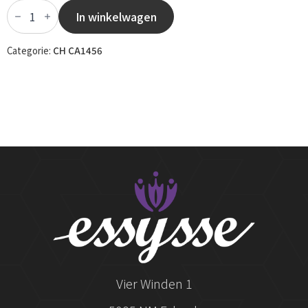
CH
CA1456
In winkelwagen
-
061
aantal
Categorie:
CH CA1456
Vier Winden 1