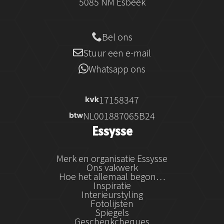
5085 NM Esbeek
Bel ons
Stuur een e-mail
Whatsapp ons
17158347
NL001887065B24
Essysse
Merk en organisatie Essysse
Ons vakwerk
Hoe het allemaal begon…
Inspiratie
Interieurstyling
Fotolijsten
Spiegels
Geschenkcheques