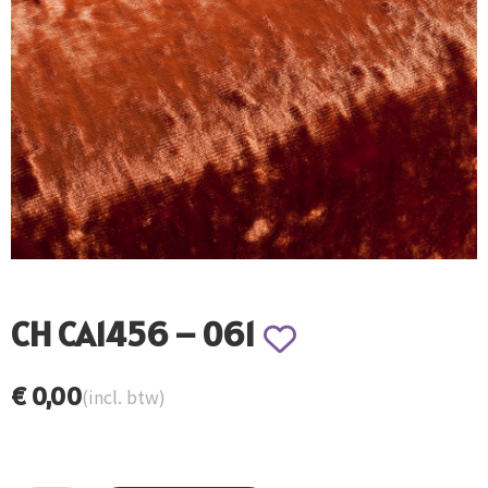
CH CA1456 – 061
€
0,00
(incl. btw)