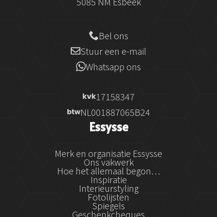
5085 NM Esbeek
Bel ons
Stuur een e-mail
Whatsapp ons
17158347
NL001887065B24
Essysse
Merk en organisatie Essysse
Ons vakwerk
Hoe het allemaal begon…
Inspiratie
Interieurstyling
Fotolijsten
Spiegels
Geschenkcheques