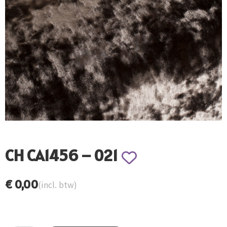
CH CA1456 – 021
€
0,00
(incl. btw)