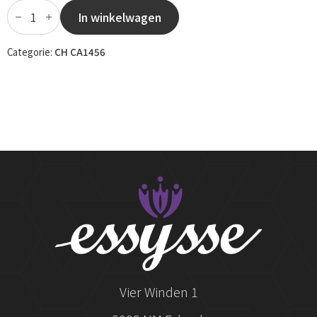
CH
CA1456
In winkelwagen
-
021
aantal
Categorie:
CH CA1456
Vier Winden 1