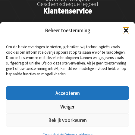
Geschenkcheque tegoed
Klantenservice
Klantenservice
Beheer toestemming
Betalen
Verzenden
Retourneren en klachtenregeling
Om de beste ervaringen te bieden, gebruiken wij technologieën zoals
Service & garantie
cookies om informatie over je apparaat op te slaan en/of te raadplegen.
Veelgestelde vragen
Door in te stemmen met deze technologieën kunnen wij gegevens zoals
Contact
surfgedrag of unieke ID's op deze site verwerken. Als je geen toestemming
Social Media
geeft of uw toestemming intrekt, kan dit een nadelige invloed hebben op
bepaalde functies en mogelijkheden.
Instagram
Accepteren
Facebook
LinkedIn
Weiger
Bekijk voorkeuren
© 2024 Essysse - Alle rechten voorbehouden.
Cookiebeleid
Privacyverklaring