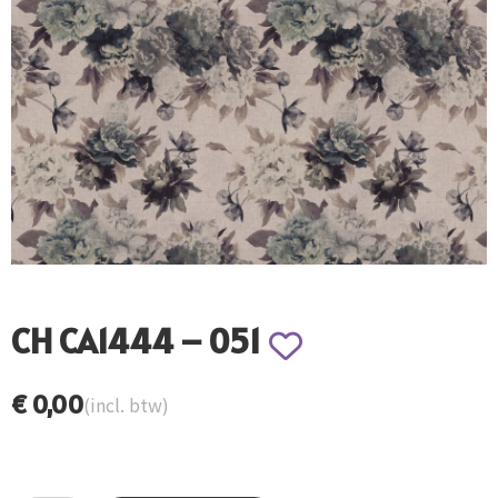
CH CA1444 – 051
€
0,00
(incl. btw)