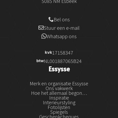
5085 NM Esbeek
Bel ons
Stuur een e-mail
Whatsapp ons
17158347
NL001887065B24
Essysse
Merk en organisatie Essysse
Ons vakwerk
Hoe het allemaal begon…
Inspiratie
Interieurstyling
Fotolijsten
Spiegels
Geschenkcheques