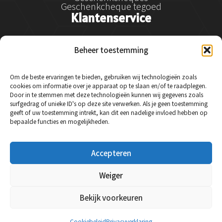
Geschenkcheque tegoed
Klantenservice
Klantenservice
Beheer toestemming
Betalen
Verzenden
Retourneren en klachtenregeling
Om de beste ervaringen te bieden, gebruiken wij technologieën zoals
Service & garantie
cookies om informatie over je apparaat op te slaan en/of te raadplegen.
Veelgestelde vragen
Door in te stemmen met deze technologieën kunnen wij gegevens zoals
Contact
surfgedrag of unieke ID's op deze site verwerken. Als je geen toestemming
Social Media
geeft of uw toestemming intrekt, kan dit een nadelige invloed hebben op
bepaalde functies en mogelijkheden.
Instagram
Accepteren
Facebook
LinkedIn
Weiger
Bekijk voorkeuren
© 2024 Essysse - Alle rechten voorbehouden.
Cookiebeleid
Privacyverklaring