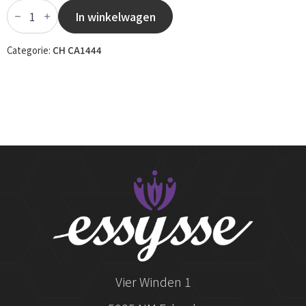
CH
CA1444
In winkelwagen
-
051
aantal
Categorie:
CH CA1444
Vier Winden 1